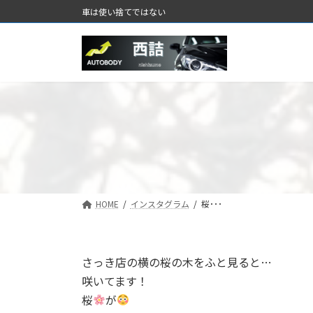
コ
ナ
車は使い捨てではない
ン
ビ
テ
ゲ
ン
ー
ツ
シ
へ
ョ
ス
ン
キ
に
ッ
移
プ
動
HOME
インスタグラム
桜･･･
さっき店の横の桜の木をふと見ると…
咲いてます！
桜
が