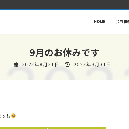
HOME
会社概
9月のお休みです
最
2023年8月31日
2023年8月31日
終
更
新
日
時
:
ですね