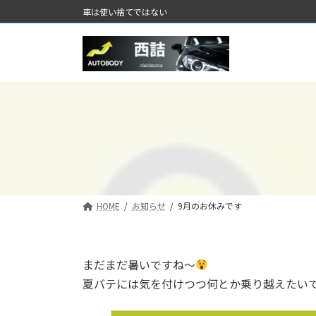
コ
ナ
車は使い捨てではない
ン
ビ
テ
ゲ
ン
ー
ツ
シ
へ
ョ
ス
ン
キ
に
ッ
移
プ
動
HOME
お知らせ
9月のお休みです
まだまだ暑いですね〜
夏バテには気を付けつつ何とか乗り越えたい