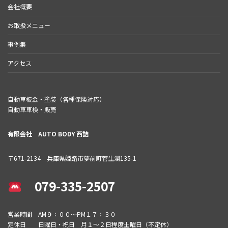
会社概要
お取扱メニュー
事例集
アクセス
自動車板金・塗装（各種保険対応）
自動車車検・販売
有限会社 AUTO BODY 西詰
〒671-2134 兵庫県姫路市夢前町菅生澗135-1
079-335-2507
営業時間 AM９：００～PM１７：３０
定休日 日曜日・祝日 月１～２日程度土曜日（不定休）