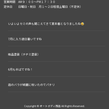
営業時間 AM９：００～PM１７：３０
定休日 日曜日・祝日 月１～２日程度土曜日（不定休）
いよいよセミの声も聞こえてきて夏本番となりましたね
7月に入り連日暑いですね
結晶塗装（チヂミ塗装）
6月も半ばですね！
店のバラが綺麗に咲いたのでパチリ
Copyright © オートボディ西詰 All Rights Reserved.