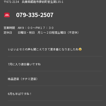
〒671-2134 兵庫県姫路市夢前町菅生澗135-1
079-335-2507
営業時間 AM９：００～PM１７：３０
定休日 日曜日・祝日 月１～２日程度土曜日（不定休）
いよいよセミの声も聞こえてきて夏本番となりましたね
7月に入り連日暑いですね
結晶塗装（チヂミ塗装）
6月も半ばですね！